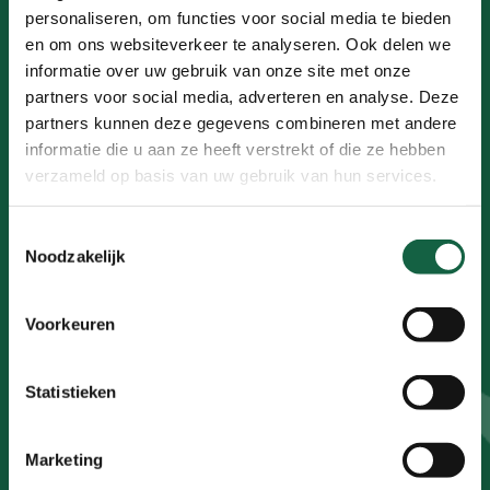
personaliseren, om functies voor social media te bieden
en om ons websiteverkeer te analyseren. Ook delen we
Schrijf je in voor de
informatie over uw gebruik van onze site met onze
partners voor social media, adverteren en analyse. Deze
nieuwsbrief!
partners kunnen deze gegevens combineren met andere
informatie die u aan ze heeft verstrekt of die ze hebben
verzameld op basis van uw gebruik van hun services.
Toestemmingsselectie
Aanmelden
Noodzakelijk
Voorkeuren
Trotse partner van KWF
Statistieken
Marketing