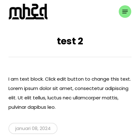
Skip
Menu
to
Close
main
Menu
content
test 2
I am text block. Click edit button to change this text.
Lorem ipsum dolor sit amet, consectetur adipiscing
elit. Ut elit tellus, luctus nec ullamcorper mattis,
pulvinar dapibus leo.
januari 08, 2024