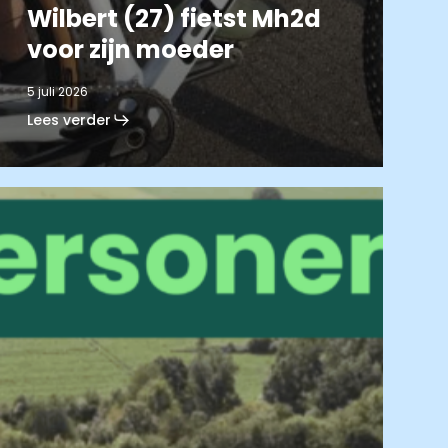
Wilbert (27) fietst Mh2d
voor zijn moeder
5 juli 2026
Lees verder
inactie:
erblijf
ers.
andal
de
aufsberg