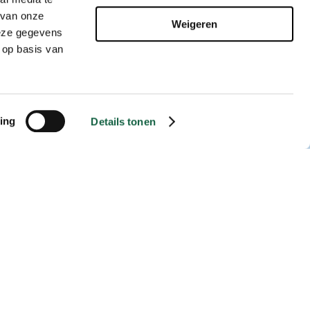
Winactie: Verblijf 6 pers.
 van onze
Weigeren
Landal de Waufsberg
deze gegevens
 op basis van
23 juni 2026
Lees verder
ing
Details tonen