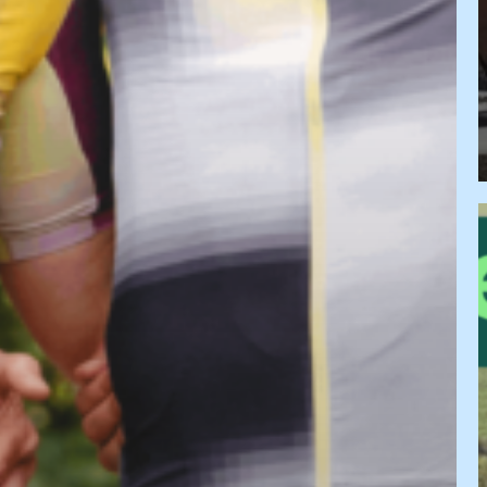
W
V
6
p
L
W