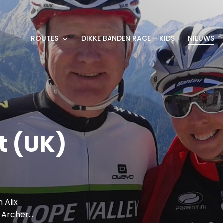
ROUTES
DIKKE BANDEN RACE – KIDS
NIEUWS
t (UK)
 Alix
x Archer…