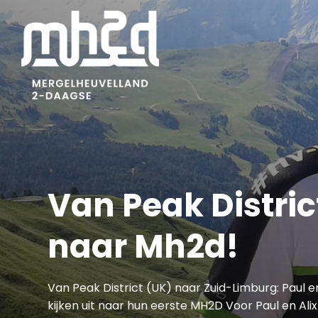
Skip
to
main
content
Van Peak Distric
naar Mh2d!
Van Peak District (UK) naar Zuid-Limburg: Paul en
kijken uit naar hun eerste MH2D Voor Paul en Ali