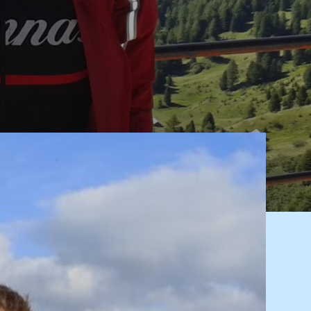
ilbert
27)
ietst
Mh2d
oor
ijn
moeder