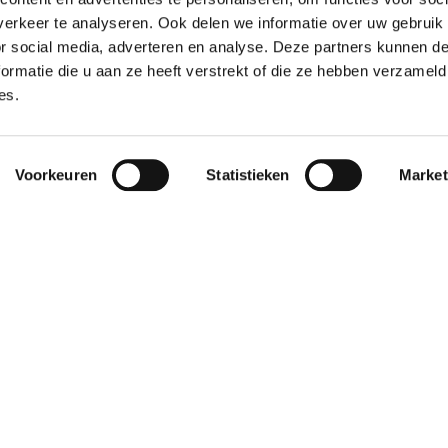
n!
erkeer te analyseren. Ook delen we informatie over uw gebruik
or social media, adverteren en analyse. Deze partners kunnen 
ormatie die u aan ze heeft verstrekt of die ze hebben verzameld
es.
Voorkeuren
Statistieken
Market
Triatleten
van
Zwitserland
naar
Mh2d