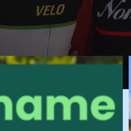
W
(
f
v
z