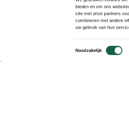
schrijf je nu i
bieden en om ons websitev
site met onze partners vo
combineren met andere inf
7 juli 2026
uw gebruik van hun servic
Lees verder
Toestemmingsselectie
Noodzakelijk
Route
update
Mh2d
2026:
Race