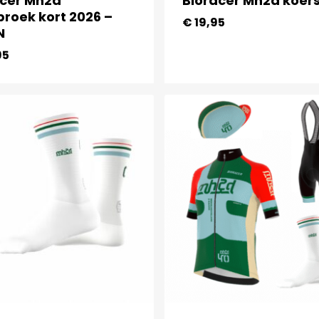
acer Mh2d
Bioracer Mh2d koer
broek kort 2026 –
€
19,95
N
95
€
19,95