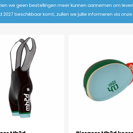
en we geen bestellingen meer kunnen aannemen om leverin
2027 beschikbaar komt, zullen we jullie informeren via onze 