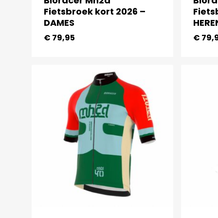
Bioracer Mh2d
Bior
Fietsbroek kort 2026 –
Fiets
DAMES
HERE
€
79,95
€
79,