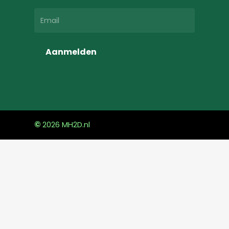
Aanmelden
©
2026
MH2D.nl