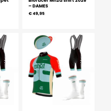
spet
Bioracer Mh2d shirt 2026
– DAMES
€
49,95