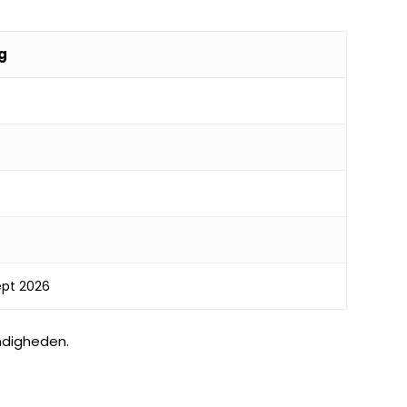
g
ept 2026
ndigheden.