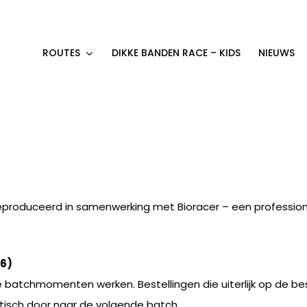
ROUTES
DIKKE BANDEN RACE – KIDS
NIEUWS
produceerd in samenwerking met Bioracer – een professione
26)
batchmomenten werken. Bestellingen die uiterlijk op de be
tisch door naar de volgende batch.