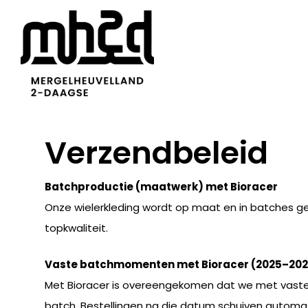
Skip
to
main
content
Verzendbeleid
Batchproductie (maatwerk) met Bioracer
Onze wielerkleding wordt op maat en in batches ge
topkwaliteit.
Vaste batchmomenten met Bioracer (2025–20
Met Bioracer is overeengekomen dat we met vaste 
batch. Bestellingen na die datum schuiven automa