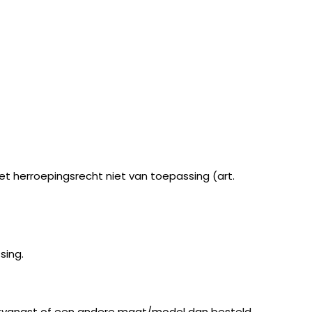
et herroepingsrecht niet van toepassing (art.
sing.
j ontvangst of een andere maat/model dan besteld,