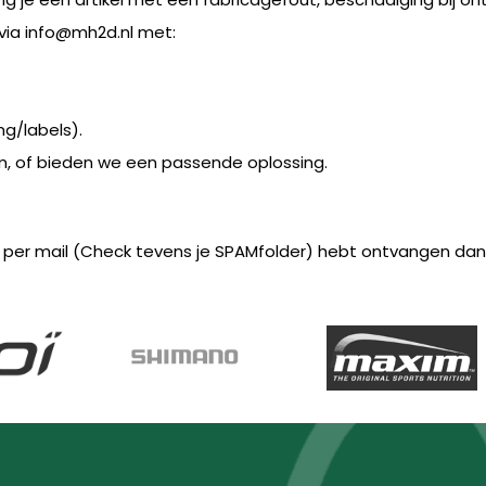
via
info@mh2d.nl
met:
ing/labels).
m, of bieden we een passende oplossing.
ing per mail (Check tevens je SPAMfolder) hebt ontvangen da