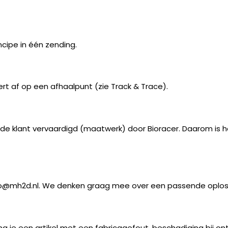
ipe in één zending.
rt af op een afhaalpunt (zie Track & Trace).
 de klant vervaardigd (maatwerk) door Bioracer. Daarom is h
fo@mh2d.nl
. We denken graag mee over een passende oplos
tvang je een artikel met een fabricagefout, beschadiging bi