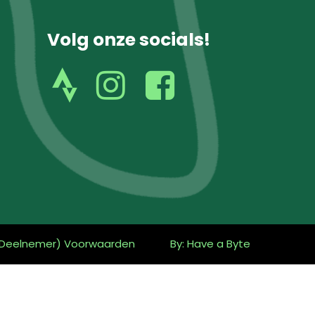
Volg onze socials!
volg
volg
ons
ons
op
op
instagram
facebook
Deelnemer) Voorwaarden
By: Have a Byte