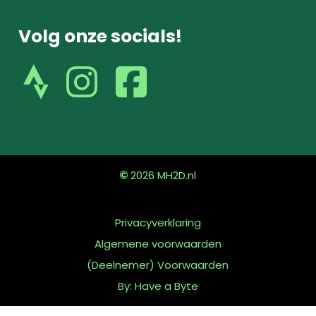
Volg onze socials!
volg
volg
ons
ons
op
op
instagram
facebook
©
2026
MH2D.nl
Privacyverklaring
Algemene voorwaarden
(Deelnemer) Voorwaarden
By: Have a Byte