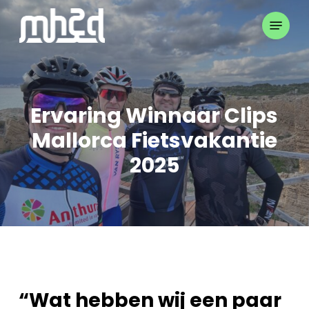
Skip
Menu
to
Close
main
Menu
content
Ervaring Winnaar Clips
Mallorca Fietsvakantie
2025
“Wat hebben wij een paar