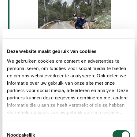
Deze website maakt gebruik van cookies
We gebruiken cookies om content en advertenties te
personaliseren, om functies voor social media te bieden
en om ons websiteverkeer te analyseren. Ook delen we
informatie over uw gebruik van onze site met onze
partners voor social media, adverteren en analyse. Deze
partners kunnen deze gegevens combineren met andere
informatie die u aan ze heeft verstrekt of die ze hebben
verzameld op basis van uw gebruik van hun services.
Van het moment van vertrek tot de laatste
kilometers op het eiland stond alles in het teken van
Toestemmingsselectie
zorgeloos genieten van het fietsen
.
Mooie routes,
Noodzakelijk