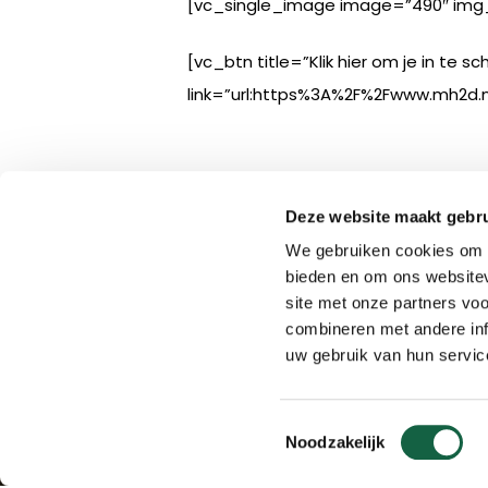
[vc_single_image image=”490″ img_
[vc_btn title=”Klik hier om je in te sc
link=”url:https%3A%2F%2Fwww.mh2d.n
Deze website maakt gebru
We gebruiken cookies om c
bieden en om ons websitev
site met onze partners vo
combineren met andere inf
uw gebruik van hun servic
Toestemmingsselectie
Noodzakelijk