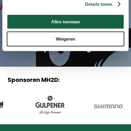
Details tonen
Next Post
25% Korting! Het
Alles toestaan
heuvellandschap beleef je
het beste met Maxim
Weigeren
Sportvoeding
Sponsoren MH2D: