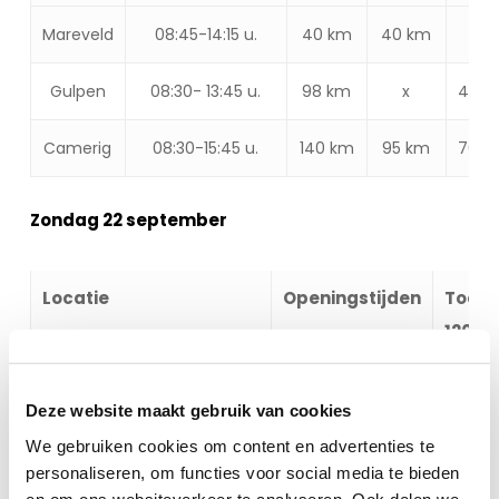
Locatie
Openingstijden
Toer -
Toer -
Toer
Mareveld
08:45-14:15 u.
40 km
40 km
160km
120km
-
90k
Gulpen
08:30- 13:45 u.
98 km
x
46 k
Camerig
08:30-15:45 u.
140 km
95 km
70 k
Zondag 22 september
Locatie
Openingstijden
Toer -
120k
Locatie
Openingstijden
Toer -
Deze website maakt gebruik van cookies
Shimano Experience Center
08:30-13:00 u.
52 km
120k
We gebruiken cookies om content en advertenties te
personaliseren, om functies voor social media te bieden
Gulpener brouwerij
08:30-14:30 u.
92 km
en om ons websiteverkeer te analyseren. Ook delen we