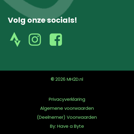
Volg onze socials!
volg
volg
ons
ons
op
op
instagram
facebook
©
2026
MH2D.nl
Privacyverklaring
Algemene voorwaarden
(Deelnemer) Voorwaarden
By: Have a Byte