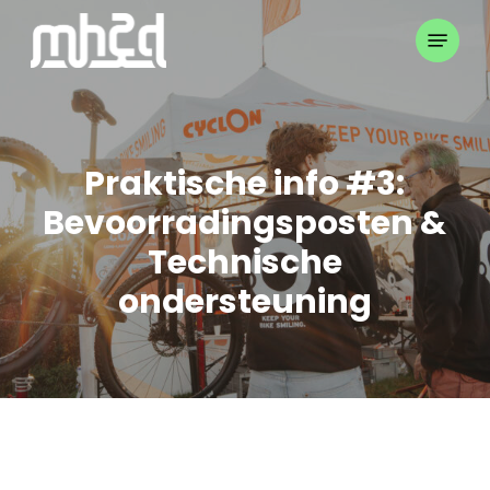
Skip
Menu
to
Close
main
Menu
content
Praktische info #3:
Bevoorradingsposten &
Technische
ondersteuning