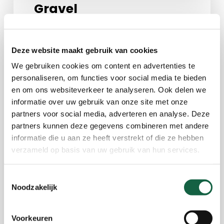
Gravel
Zaterdag Gravel 85 km
Deze website maakt gebruik van cookies
We gebruiken cookies om content en advertenties te
Zondag Gravel 85 km
personaliseren, om functies voor social media te bieden
WP GPX Maps Error: GPX file not found!
en om ons websiteverkeer te analyseren. Ook delen we
/home/mh2d/public_html/wp-
informatie over uw gebruik van onze site met onze
partners voor social media, adverteren en analyse. Deze
content/uploads/gpx/Mh2d-2024-
partners kunnen deze gegevens combineren met andere
Gravel-Zaterdag-85-km.gpx
informatie die u aan ze heeft verstrekt of die ze hebben
verzameld op basis van uw gebruik van hun services.
+
−
Toestemmingsselectie
Noodzakelijk
Voorkeuren