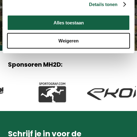
Winnaar bekend! Winactie:
Details tonen
Verblijf 6 personen Landal
Alles toestaan
de Waufsberg
Weigeren
Sponsoren MH2D:
Schrijf je in voor de