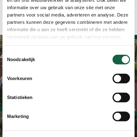
informatie over uw gebruik van onze site met onze
partners voor social media, adverteren en analyse. Deze
partners kunnen deze gegevens combineren met andere
informatie die u aan ze heeft verstrekt of die ze hebben
verzameld op basis van uw gebruik van hun services.
Toestemmingsselectie
Previous Post
Noodzakelijk
Winnaar bekend! Winactie:
Mh2d x Landal Cauberg VIP
Voorkeuren
Weekend
Statistieken
Marketing
Next Post