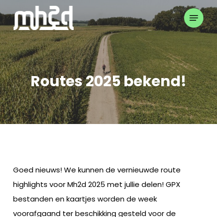
Skip
Menu
to
Close
main
Menu
content
Routes 2025 bekend!
Goed nieuws! We kunnen de vernieuwde route
highlights voor Mh2d 2025 met jullie delen! GPX
bestanden en kaartjes worden de week
voorafgaand ter beschikking gesteld voor de