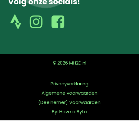
Volg onze socials!
volg
volg
ons
ons
op
op
instagram
facebook
©
2026
MH2D.nl
Privacyverklaring
Algemene voorwaarden
(Deelnemer) Voorwaarden
By: Have a Byte