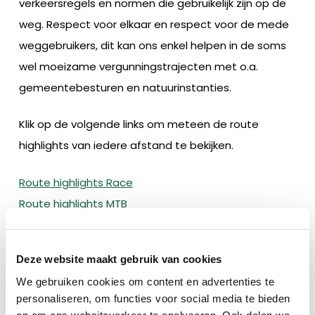
verkeersregels en normen die gebruikelijk zijn op de
weg. Respect voor elkaar en respect voor de mede
weggebruikers, dit kan ons enkel helpen in de soms
wel moeizame vergunningstrajecten met o.a.
gemeentebesturen en natuurinstanties.
Klik op de volgende links om meteen de route
highlights van iedere afstand te bekijken.
Route highlights Race
Route highlights MTB
Route Highlights Gravel
Deze website maakt gebruik van cookies
Heb je je nog niet ingeschreven? Schrijf je dan nu in
via deze
link
en zien we elkaar weer graag aan de
We gebruiken cookies om content en advertenties te
personaliseren, om functies voor social media te bieden
start op zaterdag 20 & 21 september 2025, tot dan!
en om ons websiteverkeer te analyseren. Ook delen we