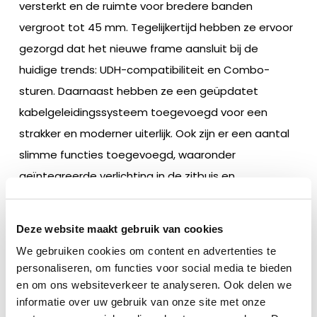
versterkt en de ruimte voor bredere banden
vergroot tot 45 mm. Tegelijkertijd hebben ze ervoor
gezorgd dat het nieuwe frame aansluit bij de
huidige trends: UDH-compatibiliteit en Combo-
sturen. Daarnaast hebben ze een geüpdatet
kabelgeleidingssysteem toegevoegd voor een
strakker en moderner uiterlijk. Ook zijn er een aantal
slimme functies toegevoegd, waaronder
geïntegreerde verlichting in de zitbuis en
bevestigingspunten voor spatborden.
Deze website maakt gebruik van cookies
Getest in Duitsland
We gebruiken cookies om content en advertenties te
personaliseren, om functies voor social media te bieden
De nieuwe frames zijn onderworpen aan strenge
en om ons websiteverkeer te analyseren. Ook delen we
tests in het EFBe-laboratorium in Duitsland, dat
informatie over uw gebruik van onze site met onze
bekendstaat om zijn hoge kwaliteitsnormen en