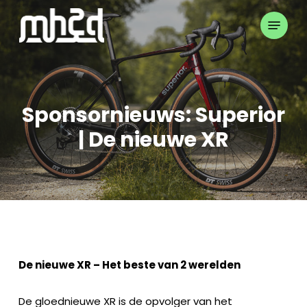
Skip
Menu
to
Close
main
Menu
content
Sponsornieuws: Superior
| De nieuwe XR
De nieuwe XR – Het beste van 2 werelden
De gloednieuwe XR is de opvolger van het