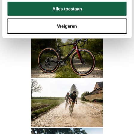
afstanden, stevige klimmetjes en alles daartussenin.
Alles toestaan
Weigeren