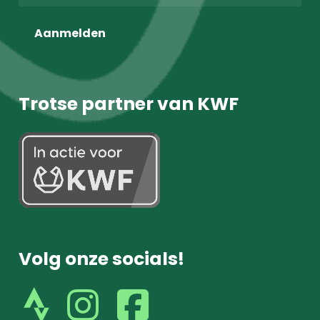
Aanmelden
Trotse partner van KWF
Volg onze socials!
volg
volg
ons
ons