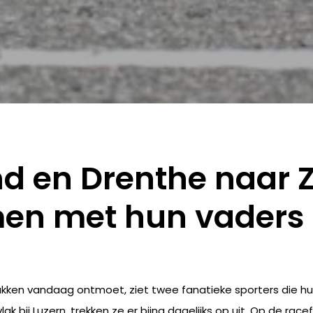
nd en Drenthe naar 
en met hun vaders
rakken vandaag ontmoet, ziet twee fanatieke sporters die
ak bij Luzern, trekken ze er bijna dagelijks op uit. Op de race