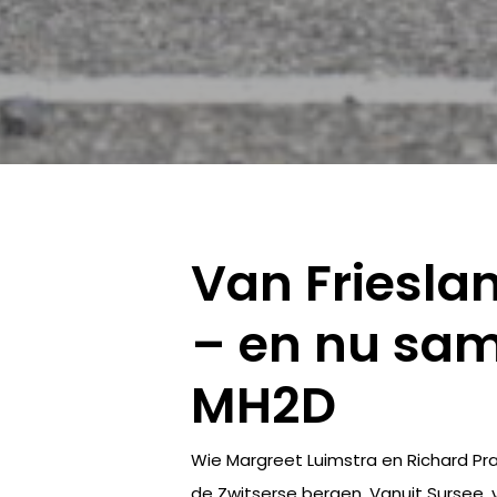
Van Friesla
– en nu sam
MH2D
Wie Margreet Luimstra en Richard P
de Zwitserse bergen. Vanuit Sursee, vl