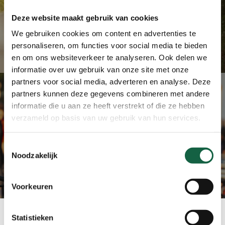
Gravel route komende editie
Deze website maakt gebruik van cookies
Mh2d bekend!
We gebruiken cookies om content en advertenties te
personaliseren, om functies voor social media te bieden
en om ons websiteverkeer te analyseren. Ook delen we
informatie over uw gebruik van onze site met onze
partners voor social media, adverteren en analyse. Deze
partners kunnen deze gegevens combineren met andere
informatie die u aan ze heeft verstrekt of die ze hebben
verzameld op basis van uw gebruik van hun services.
Next Post
Inschrijvingen geopend
Toestemmingsselectie
Noodzakelijk
Voorkeuren
Statistieken
Sponsoren MH2D: