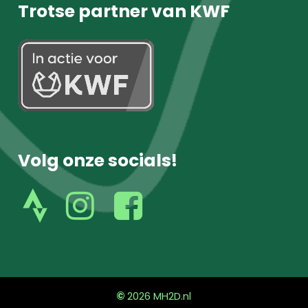
Trotse partner van KWF
Volg onze socials!
volg
volg
ons
ons
op
op
instagram
facebook
©
2026
MH2D.nl