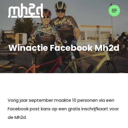
Skip
Menu
to
Close
main
Menu
content
Winactie Facebook Mh2d
Vorig jaar september maakte 10 personen via een
Facebook post kans op een gratis inschrijfkaart voor
de Mh2d.