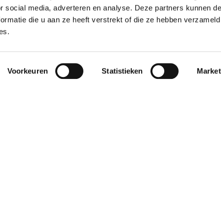
or social media, adverteren en analyse. Deze partners kunnen 
ormatie die u aan ze heeft verstrekt of die ze hebben verzameld
es.
Voorkeuren
Statistieken
Market
revious Post
Next Post
ap met
Extra
 Tegen
racef
anker'
km!