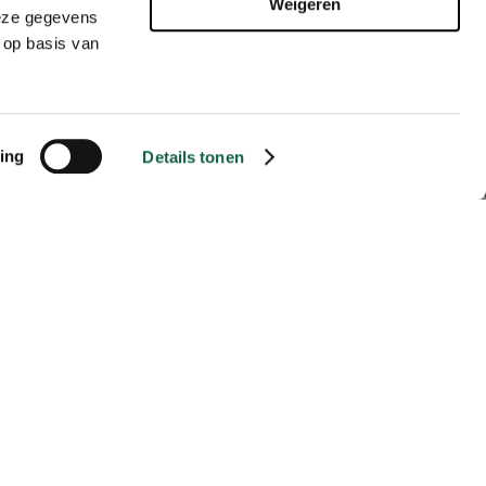
Weigeren
deze gegevens
 op basis van
Share
ing
Details tonen
 instap route voor
ietsliefhebbers, 60