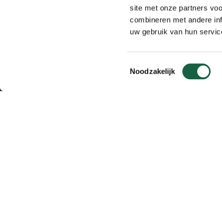
site met onze partners vo
combineren met andere inf
uw gebruik van hun servic
Toestemmingsselectie
Noodzakelijk
P
Mh2d Partnersch
KWF voor 'Ik Fiets
K