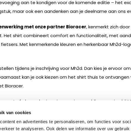
evoeging aan te kondigen voor de komende editie – het exclu
ledingstuk, maar ook een aandenken aan je deelname aan ons 
enwerking met onze partner Bioracer
, kenmerkt zich door
. Het shirt combineert comfort en functionaliteit, met aa
e fietsers. Met kenmerkende kleuren en herkenbaar Mh2d-logo 
tellen tijdens je inschrijving voor Mh2d. Dan kies je ervoor om 
naast kan je ook kiezen om het shirt thuis te ontvangen vo
 Bioracer.
ement of als een herinnering aan je geweldige ervaring bij 
info lees je op deze pagina!
ik van cookies
ontent en advertenties te personaliseren, om functies voor soci
erkeer te analyseren. Ook delen we informatie over uw gebruik