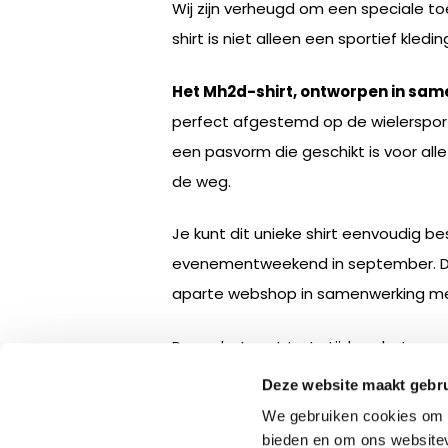
Wij zijn verheugd om een speciale to
shirt is niet alleen een sportief k
Het Mh2d-shirt, ontworpen in sam
perfect afgestemd op de wielersport
een pasvorm die geschikt is voor all
de weg.
Je kunt dit unieke shirt eenvoudig bes
evenementweekend in september. Daar
aparte webshop in samenwerking met
Draag het met trots tijdens het even
het unieke Mh2d wielershirt, meer 
Deze website maakt gebru
We gebruiken cookies om c
bieden en om ons websitev