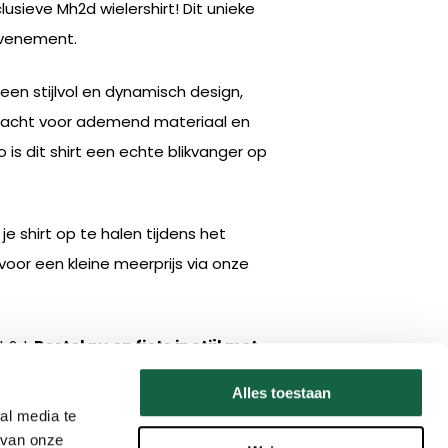
sieve Mh2d wielershirt! Dit unieke
evenement.
 een stijlvol en dynamisch design,
ndacht voor ademend materiaal en
is dit shirt een echte blikvanger op
je shirt op te halen tijdens het
or een kleine meerprijs via onze
Mh2d.
Bestel nu en fiets in stijl met
Alles toestaan
al media te
 van onze